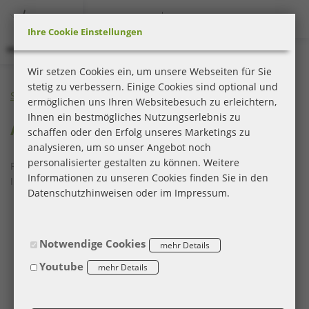
Zum
Anmelden
Anmelden
Zur
Zur
(aktuell)
En
De
Anmelden
Inhalt
Navigation
Menü
Startseite
Ihre Cookie Einstellungen
|
Karriereportal
Wir setzen Cookies ein, um unsere Webseiten für Sie
|
stetig zu verbessern. Einige Cookies sind optional und
BEESITE
Startseite
Anmelden
ermöglichen uns Ihren Websitebesuch zu erleichtern,
STELLENMARKT
Ihnen ein bestmögliches Nutzungserlebnis zu
WL
Anmelden
schaffen oder den Erfolg unseres Marketings zu
RECRUITING
analysieren, um so unser Angebot noch
EDITION
personalisierter gestalten zu können. Weitere
Registrieren lohnt sich! Sie haben dadurch die Möglichkeit, in
-
Informationen zu unseren Cookies finden Sie in den
Ihrem Karriereportal:
milch
Datenschutzhinweisen oder im Impressum.
&
Ihre gemerkten Jobs zu verwalten
zucker
Ihr Job Abo zu verwalten
GmbH
sich über den aktuellen Stand Ihrer Bewerbungen zu
Notwendige Cookies
informieren
Youtube
Ihre E-Mail-Korrespondenz einzusehen
Termine zu Bewerbungsgesprächen und Events zu
verwalten