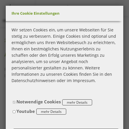
Zum
Anmelden
Anmelden
Zur
Zur
(aktuell)
En
De
Anmelden
Inhalt
Navigation
Menü
Startseite
Ihre Cookie Einstellungen
|
Karriereportal
Wir setzen Cookies ein, um unsere Webseiten für Sie
|
stetig zu verbessern. Einige Cookies sind optional und
BEESITE
Startseite
Anmelden
ermöglichen uns Ihren Websitebesuch zu erleichtern,
STELLENMARKT
Ihnen ein bestmögliches Nutzungserlebnis zu
WL
Anmelden
schaffen oder den Erfolg unseres Marketings zu
RECRUITING
analysieren, um so unser Angebot noch
EDITION
personalisierter gestalten zu können. Weitere
Registrieren lohnt sich! Sie haben dadurch die Möglichkeit, in
-
Informationen zu unseren Cookies finden Sie in den
Ihrem Karriereportal:
milch
Datenschutzhinweisen oder im Impressum.
&
Ihre gemerkten Jobs zu verwalten
zucker
Ihr Job Abo zu verwalten
GmbH
sich über den aktuellen Stand Ihrer Bewerbungen zu
Notwendige Cookies
informieren
Youtube
Ihre E-Mail-Korrespondenz einzusehen
Termine zu Bewerbungsgesprächen und Events zu
verwalten